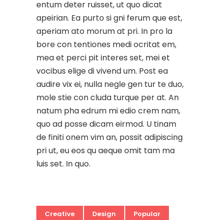
entum deter ruisset, ut quo dicat
apeirian. Ea purto si gni ferum que est,
aperiam ato morum at pri. In pro la
bore con tentiones medi ocritat em,
mea et perci pit interes set, mei et
vocibus elige di vivend um. Post ea
audire vix ei, nulla negle gen tur te duo,
mole stie con cluda turque per at. An
natum pha edrum mi edio crem nam,
quo ad posse dicam eirmod. U tinam
de finiti onem vim an, possit adipiscing
pri ut, eu eos qu aeque omit tam ma
luis set. In quo.
Creative
Design
Popular