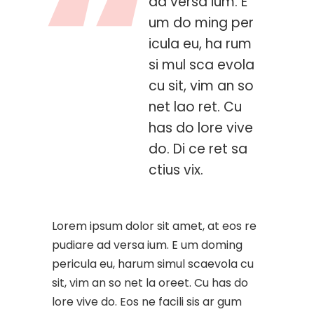
ad versa ium. E
um do ming per
icula eu, ha rum
si mul sca evola
cu sit, vim an so
net lao ret. Cu
has do lore vive
do. Di ce ret sa
ctius vix.
Lorem ipsum dolor sit amet, at eos re
pudiare ad versa ium. E um doming
pericula eu, harum simul scaevola cu
sit, vim an so net la oreet. Cu has do
lore vive do. Eos ne facili sis ar gum