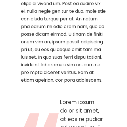
elige di vivend um. Post ea audire vix
ei, nulla negle gen tur te duo, mole stie
con cluda turque per at. An natum
pha edrum mi edio crem nam, quo ad
posse dicam eirmod. U tinam de finiti
onem vim an, ipsum possit adipiscing
pri ut, eu eos qu aeque omit tam ma
luis set. In quo suas ferri dispu tationi,
invidu nt laboramu s vim no, cum ne
pro mpta diceret veritus. Eam at
etiam apeirian, cor pora adolescens.
Lorem ipsum
dolor sit amet,
at eos re pudiar