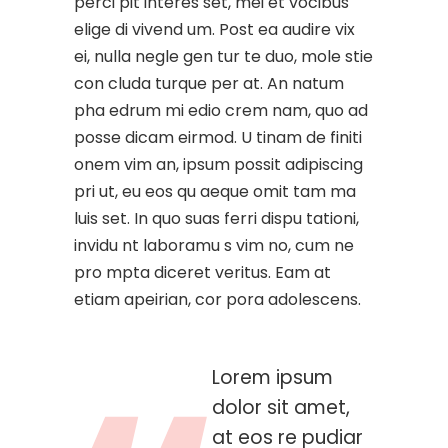
perci pit interes set, mei et vocibus
elige di vivend um. Post ea audire vix
ei, nulla negle gen tur te duo, mole stie
con cluda turque per at. An natum
pha edrum mi edio crem nam, quo ad
posse dicam eirmod. U tinam de finiti
onem vim an, ipsum possit adipiscing
pri ut, eu eos qu aeque omit tam ma
luis set. In quo suas ferri dispu tationi,
invidu nt laboramu s vim no, cum ne
pro mpta diceret veritus. Eam at
etiam apeirian, cor pora adolescens.
Lorem ipsum
dolor sit amet,
at eos re pudiar