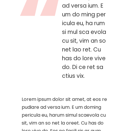
ad versa ium. E
um do ming per
icula eu, ha rum
si mul sca evola
cu sit, vim an so
net lao ret. Cu
has do lore vive
do. Di ce ret sa
ctius vix.
Lorem ipsum dolor sit amet, at eos re
pudiare ad versa ium. E um doming
pericula eu, harum simul scaevola cu
sit, vim an so net la oreet. Cu has do
lore vive do. Eos ne facili sis ar gum